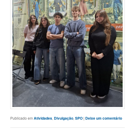
Publicado em
Atividades
,
Divulgação
,
SPO
|
Deixe um comentário