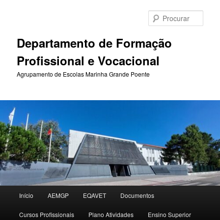
Saltar
Saltar
para
para
Procu
o
o
conteúdo
conteúdo
Departamento de Formação
primário
secundário
Profissional e Vocacional
Agrupamento de Escolas Marinha Grande Poente
Menu
Início
AEMGP
EQAVET
Documentos
principal
Cursos Profissionais
Plano Atividades
Ensino Superior