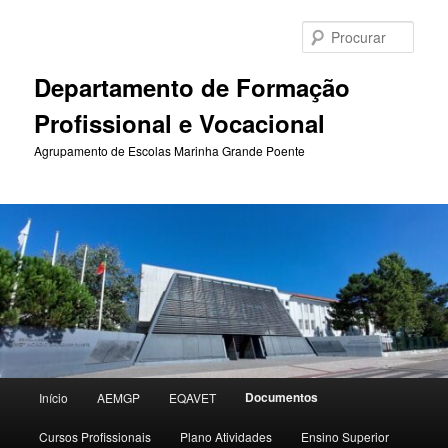
Saltar
para
Procu
o
conteúdo
Departamento de Formação
primário
Profissional e Vocacional
Agrupamento de Escolas Marinha Grande Poente
Menu
Documentos
Início
AEMGP
EQAVET
principal
Cursos Profissionais
Plano Atividades
Ensino Superior