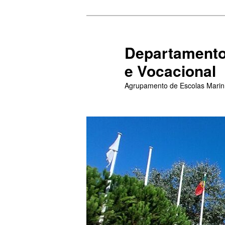
Saltar
para
o
Departamento
conteúdo
e Vocacional
primário
Agrupamento de Escolas Mari