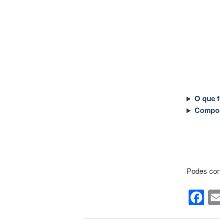
O que 
Compon
Podes con
F