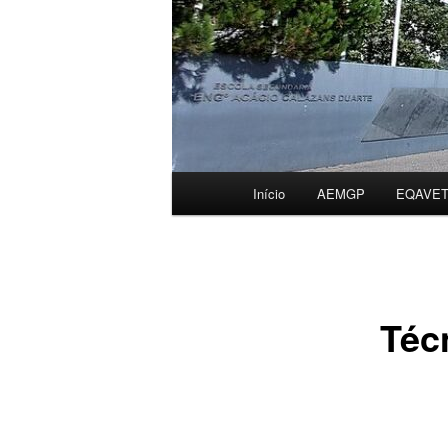
Menu
Início
AEMGP
EQAVE
principal
Téc